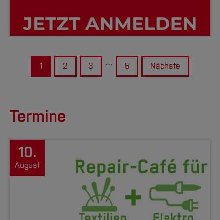
…
1
2
3
5
Nächste
Termine
10.
August