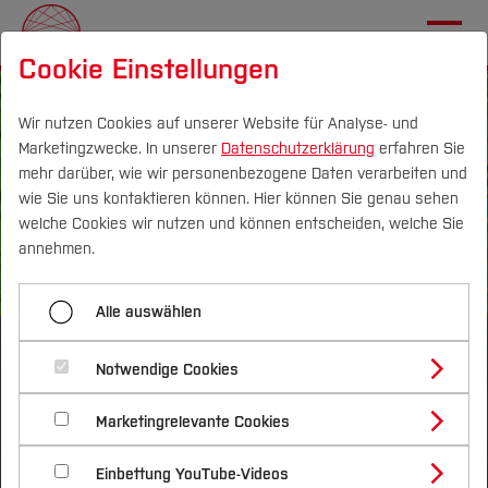
Cookie Einstellungen
Wir nutzen Cookies auf unserer Website für Analyse- und
Marketingzwecke. In unserer
Datenschutzerklärung
erfahren Sie
mehr darüber, wie wir personenbezogene Daten verarbeiten und
DE
|
EN
wie Sie uns kontaktieren können. Hier können Sie genau sehen
welche Cookies wir nutzen und können entscheiden, welche Sie
Über
annehmen.
Transferprojekte
Alle auswählen
THALESRUHR
Nachhaltigkeitsallianz
Notwendige Cookies
Zwölf Transferprojekte, die unsere Umwelt
Marketingrelevante Cookies
MachBar
verändern
Einbettung YouTube-Videos