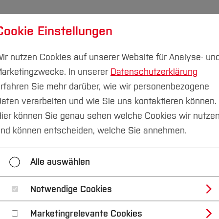
Cookie Einstellungen
ber
Transferprojekte
Nachhaltigkeitsallianz
M
ir nutzen Cookies auf unserer Website für Analyse- un
arketingzwecke. In unserer
Datenschutzerklärung
LESruhr ist ein Projekt der Hochschule Boc
rfahren Sie mehr darüber, wie wir personenbezogene
aten verarbeiten und wie Sie uns kontaktieren können.
ier können Sie genau sehen welche Cookies wir nutze
nd können entscheiden, welche Sie annehmen.
Alle auswählen
Notwendige Cookies
Marketingrelevante Cookies