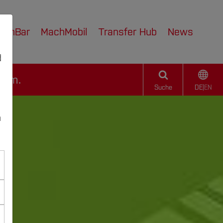
achBar
MachMobil
Transfer Hub
News
d
hum.
Suche
DE
|
EN
n