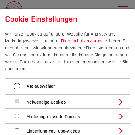
Cookie Einstellungen
Wir nutzen Cookies auf unserer Website für Analyse- und
Marketingzwecke. In unserer
Datenschutzerklärung
erfahren Sie
mehr darüber, wie wir personenbezogene Daten verarbeiten und
DE
|
EN
wie Sie uns kontaktieren können. Hier können Sie genau sehen
welche Cookies wir nutzen und können entscheiden, welche Sie
Über
annehmen.
Transferprojekte
Alle auswählen
Ideen nehmen Gestalt an: „BO
MachBar“, der Makerspace
Nachhaltigkeitsallianz
Notwendige Cookies
Marketingrelevante Cookies
MachBar
Startseite
MachBar
Einbettung YouTube-Videos