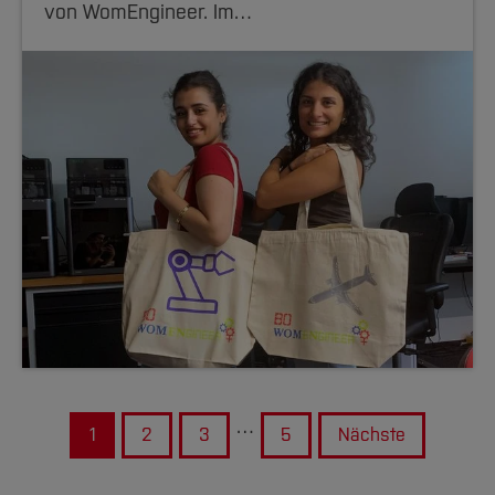
von WomEngineer. Im…
…
1
2
3
5
Nächste