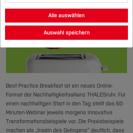
MachMobil
Alle auswählen
Transfer Hub
Auswahl speichern
News
Best Practice Breakfast ist ein neues Online-
Format der Nachhaltigkeitsallianz THALESruhr. Für
einen nachhaltigen Start in den Tag stellt das 60-
Minuten-Webinar jeweils morgens innovative
Transformationsbeispiele vor. Die Praxisbeispiele
machen als „Inseln des Gelingens“ deutlich, dass