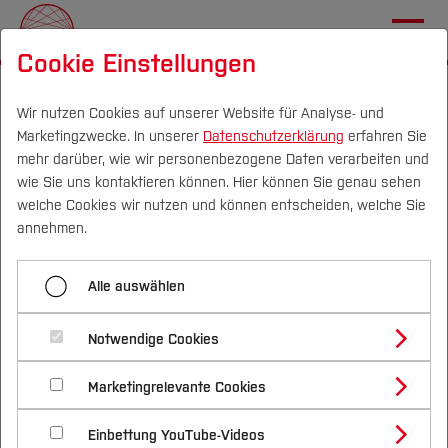
Cookie Einstellungen
Startseite
Wir nutzen Cookies auf unserer Website für Analyse- und
Marketingzwecke. In unserer
Datenschutzerklärung
erfahren Sie
THALESruhr startet neues
mehr darüber, wie wir personenbezogene Daten verarbeiten und
Online-Format „Best
DE
|
EN
wie Sie uns kontaktieren können. Hier können Sie genau sehen
welche Cookies wir nutzen und können entscheiden, welche Sie
Practice Breakfast“
Über
annehmen.
Auftaktfolge am 24.10.2024: Wie
Transferprojekte
Alle auswählen
KIS Antriebstechnik energieautark
Nachhaltigkeitsallianz
Notwendige Cookies
wird
Marketingrelevante Cookies
MachBar
Einbettung YouTube-Videos