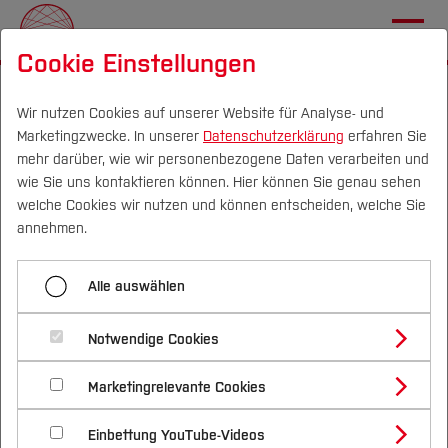
Cookie Einstellungen
Startseite
Wir nutzen Cookies auf unserer Website für Analyse- und
Marketingzwecke. In unserer
Datenschutzerklärung
erfahren Sie
Aller guten Dinge sind drei
mehr darüber, wie wir personenbezogene Daten verarbeiten und
DE
|
EN
wie Sie uns kontaktieren können. Hier können Sie genau sehen
Eröffnungen des Makerspaces BO
welche Cookies wir nutzen und können entscheiden, welche Sie
Über
annehmen.
MachBar
Transferprojekte
Alle auswählen
Mit gleich drei Terminen hat die Hochschule
Bochum ihren neuen Makerspace, die BO
Nachhaltigkeitsallianz
Notwendige Cookies
MachBar, eröffnet - ein Ort für Kreativität,
Innovation und gemeinsames Gestalten.
Marketingrelevante Cookies
MachBar
Einbettung YouTube-Videos
Am 27. März 2025 wurde die MachBar den