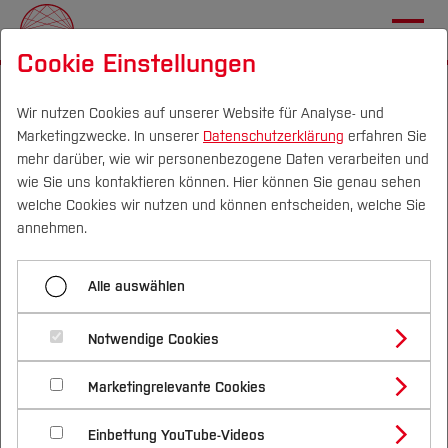
Cookie Einstellungen
Startseite
Wir nutzen Cookies auf unserer Website für Analyse- und
Marketingzwecke. In unserer
Datenschutzerklärung
erfahren Sie
Geistesblitz Bochum mit
mehr darüber, wie wir personenbezogene Daten verarbeiten und
THALESruhr
DE
|
EN
wie Sie uns kontaktieren können. Hier können Sie genau sehen
welche Cookies wir nutzen und können entscheiden, welche Sie
Über
annehmen.
Das Wissensfestival rund um das
Haus des Wissens
Transferprojekte
Alle auswählen
Nachhaltigkeitsallianz
Notwendige Cookies
Marketingrelevante Cookies
MachBar
Einbettung YouTube-Videos