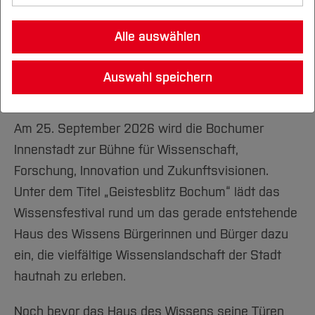
MachMobil
Alle auswählen
Transfer Hub
Auswahl speichern
News
Am 25. September 2026 wird die Bochumer
Innenstadt zur Bühne für Wissenschaft,
Forschung, Innovation und Zukunftsvisionen.
Unter dem Titel „Geistesblitz Bochum“ lädt das
Wissensfestival rund um das gerade entstehende
Haus des Wissens Bürgerinnen und Bürger dazu
ein, die vielfältige Wissenslandschaft der Stadt
hautnah zu erleben.
Noch bevor das Haus des Wissens seine Türen