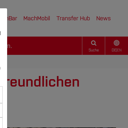
achBar
MachMobil
Transfer Hub
News
d
hum.
Suche
DE
|
EN
n
freundlichen