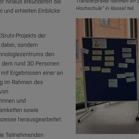
Transferpraxis nahmen an d
er hinaus erkundeten die
Hochschule“ in Kassel teil.
 und erhielten Einblicke
Sruhr-Projekts der
 dabei, sondern
chnologiezentrums den
an dem rund 30 Personen
mit Ergebnissen einer an
ng im Rahmen des
 von
rinnen und
samkeiten sowie
ozesse herausgearbeitet.
die Teilnehmenden