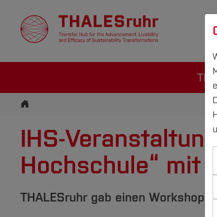
Ü
W
M
THA
e
D
Startseite
H
IHS-Veranstaltung
u
Hochschule“ mit h
THALESruhr gab einen Workshop un