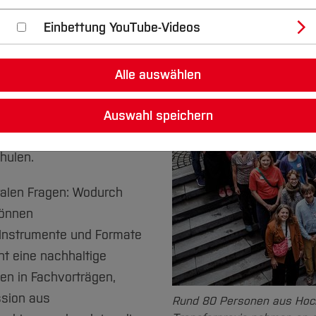
aftsmanagement und
Einbettung YouTube-Videos
6 im Science Park der
strukturen an
staltung „Wege zur
Alle auswählen
Förderinitiative
ichen Austausch,
Auswahl speichern
 Lösungsansätzen für
hulen.
ralen Fragen: Wodurch
können
Instrumente und Formate
ht eine nachhaltige
n in Fachvorträgen,
ssion aus
Rund 80 Personen aus Hoc