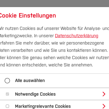
Cookie Einstellungen
ber
Transferprojekte
Nachhaltigkeitsallianz
M
ir nutzen Cookies auf unserer Website für Analyse- un
arketingzwecke. In unserer
Datenschutzerklärung
LESruhr ist ein Projekt der Hochschule Boc
rfahren Sie mehr darüber, wie wir personenbezogene
aten verarbeiten und wie Sie uns kontaktieren können.
ier können Sie genau sehen welche Cookies wir nutze
 „Wege zur transfer
nd können entscheiden, welche Sie annehmen.
oher Beteiligung
Alle auswählen
Notwendige Cookies
d teilte Transferwissen
Marketingrelevante Cookies