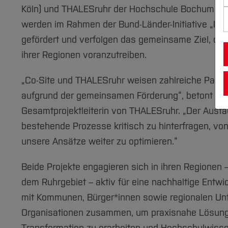
Köln) und THALESruhr der Hochschule Bochum stat
werden im Rahmen der Bund-Länder-Initiative „In
gefördert und verfolgen das gemeinsame Ziel, die
ihrer Regionen voranzutreiben.
„Co-Site und THALESruhr weisen zahlreiche Paralle
aufgrund der gemeinsamen Förderung“, betont Prof
Gesamtprojektleiterin von THALESruhr. „Der Austa
bestehende Prozesse kritisch zu hinterfragen, vo
unsere Ansätze weiter zu optimieren.“
Beide Projekte engagieren sich in ihren Regionen
dem Ruhrgebiet – aktiv für eine nachhaltige Entwic
mit Kommunen, Bürger*innen sowie regionalen U
Organisationen zusammen, um praxisnahe Lösunge