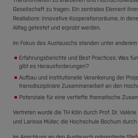
Transformation zu erarbeiten und Hochschulwissen
Gesellschaft zu tragen. Ein zentrales Element ihre
Reallabore: innovative Kooperationsräume, in de
Alltag getestet und erprobt werden.
Im Fokus des Austauschs standen unter anderem
Erfahrungsberichte und Best Practices: Was funk
gibt es Herausforderungen?
Aufbau und institutionelle Verankerung der Proje
transdisziplinäre Zusammenarbeit an den Hoc
Potenziale für eine vertiefte thematische Zusa
Vertreten wurde die TH Köln durch Prof. Dr. Valérie
und Larissa Müller, die Hochschule Bochum durch P
Im Anschluss an den Austausch präsentierte Ste