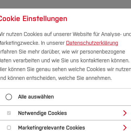
Cookie Einstellungen
ber
Transferprojekte
Nachhaltigkeitsallianz
M
ir nutzen Cookies auf unserer Website für Analyse- un
arketingzwecke. In unserer
Datenschutzerklärung
LESruhr ist ein Projekt der Hochschule Boc
rfahren Sie mehr darüber, wie wir personenbezogene
aten verarbeiten und wie Sie uns kontaktieren können.
ier können Sie genau sehen welche Cookies wir nutze
hule trifft auf Inno
nd können entscheiden, welche Sie annehmen.
Alle auswählen
schen sich zu Nachhaltigkeitsprojekt
Notwendige Cookies
sch zwischen den
 Hochschule Köln (TH
Marketingrelevante Cookies