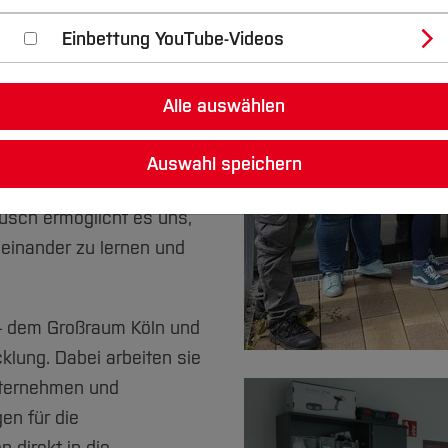
t. Beide Projekte
Einbettung YouTube-Videos
novative Hochschule“
 grüne Transformation
Alle auswählen
len auf, nicht nur
Auswahl speichern
. Dr. Mi-Yong Becker,
usch ermöglicht es uns,
neinander zu lernen und
 – dem Großraum Köln und
klung. Dabei arbeiten sie
nternehmen und
n für die