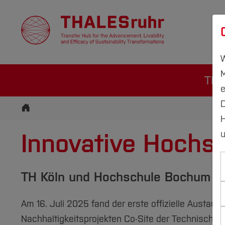
Ü
W
M
THA
e
D
Startseite
H
Innovative Hochsc
u
TH Köln und Hochschule Bochum tau
Am 16. Juli 2025 fand der erste offizielle Austau
Nachhaltigkeitsprojekten Co-Site der Technischen