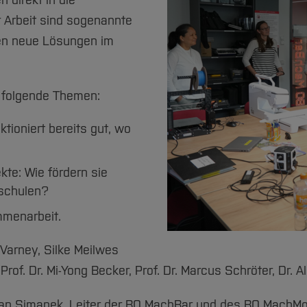
 direkt in die
r Arbeit sind sogenannte
nen neue Lösungen im
 folgende Themen:
tioniert bereits gut, wo
kte: Wie fördern sie
hschulen?
mmenarbeit.
 Varney, Silke Meilwes
rof. Dr. Mi-Yong Becker, Prof. Dr. Marcus Schröter, Dr. 
fan Simanek, Leiter der BO MachBar und des BO MachMo