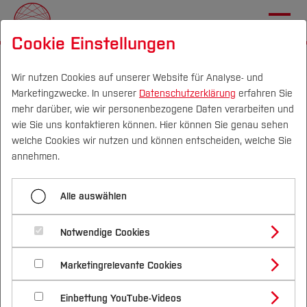
Cookie Einstellungen
Startseite
Wir nutzen Cookies auf unserer Website für Analyse- und
Marketingzwecke. In unserer
Datenschutzerklärung
erfahren Sie
Erfolgreicher Jahrestermin
mehr darüber, wie wir personenbezogene Daten verarbeiten und
mit dem Projektträger VDI
DE
|
EN
wie Sie uns kontaktieren können. Hier können Sie genau sehen
welche Cookies wir nutzen und können entscheiden, welche Sie
Technologiezentrum
Über
annehmen.
Am 19. November 2024 fand der Jahrestermin des
Transferprojekte
Alle auswählen
THALESruhr-Projekts mit dem Projektträger VDI
Technologiezentrum statt. Mi-Yong Becker,
Nachhaltigkeitsallianz
Notwendige Cookies
Gesamtprojektleiterin von THALESruhr und
Marketingrelevante Cookies
Vizepräsidentin der Hochschule Bochum,
MachBar
resümierte mit Begeisterung den Tag: „Das
Einbettung YouTube-Videos