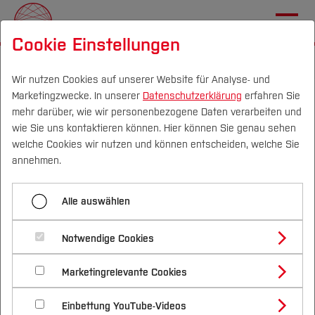
Cookie Einstellungen
Startseite
Wir nutzen Cookies auf unserer Website für Analyse- und
Marketingzwecke. In unserer
Datenschutzerklärung
erfahren Sie
THALESruhr beim Gutes
mehr darüber, wie wir personenbezogene Daten verarbeiten und
Klima Festival 2026
DE
|
EN
wie Sie uns kontaktieren können. Hier können Sie genau sehen
welche Cookies wir nutzen und können entscheiden, welche Sie
Über
annehmen.
Am 11. Juli 2026 rund um die Zeche
Carl in Essen
Transferprojekte
Alle auswählen
Nachhaltigkeitsallianz
Notwendige Cookies
Marketingrelevante Cookies
MachBar
Einbettung YouTube-Videos