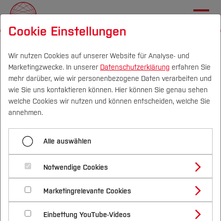
Cookie Einstellungen
Startseite
MachBar
Workshops
Wir nutzen Cookies auf unserer Website für Analyse- und
Marketingzwecke. In unserer
Datenschutzerklärung
erfahren Sie
Menü aufklappen
mehr darüber, wie wir personenbezogene Daten verarbeiten und
DE
|
EN
wie Sie uns kontaktieren können. Hier können Sie genau sehen
welche Cookies wir nutzen und können entscheiden, welche Sie
Die BO MachBar
Über
annehmen.
Workshops in der BO
Geräte, Tools, Werkzeuge
Transferprojekte
MachBar
Alle auswählen
Öffnungszeiten
Nachhaltigkeitsallianz
Notwendige Cookies
Buchung
Marketingrelevante Cookies
MachBar
Workshops
Einbettung YouTube-Videos