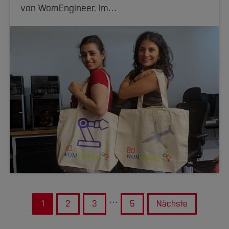
von WomEngineer. Im…
…
1
2
3
5
Nächste