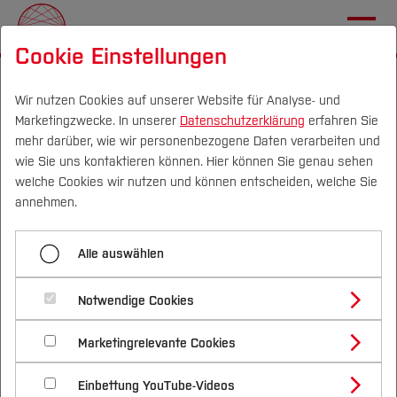
Cookie Einstellungen
Startseite
Nachhaltigkeitsallianz
THALESruhr Kooperationspartner
Wir nutzen Cookies auf unserer Website für Analyse- und
Marketingzwecke. In unserer
Datenschutzerklärung
erfahren Sie
mehr darüber, wie wir personenbezogene Daten verarbeiten und
Kooperationspartner der
DE
|
EN
wie Sie uns kontaktieren können. Hier können Sie genau sehen
Nachhaltigkeitsallianz
welche Cookies wir nutzen und können entscheiden, welche Sie
Über
annehmen.
Die Kooperationspartner der Nachhaltigkeitsallianz
Transferprojekte
Alle auswählen
THALESruhr unterstützen die Transformation der
Metropole Ruhr zu einer der „grünsten
Nachhaltigkeitsallianz
Notwendige Cookies
Industrieregionen“ und bringen ihre vielfältigen
Kompetenzen in die Nachhaltigkeitsallianz ein. Als
Marketingrelevante Cookies
MachBar
Kommunikatoren tragen sie dazu bei,
Einbettung YouTube-Videos
Transformationsthemen in die Zivilgesellschaft