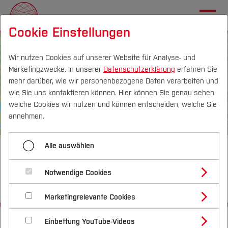
Cookie Einstellungen
Wir nutzen Cookies auf unserer Website für Analyse- und
Marketingzwecke. In unserer
Datenschutzerklärung
erfahren Sie
mehr darüber, wie wir personenbezogene Daten verarbeiten und
DE
|
EN
wie Sie uns kontaktieren können. Hier können Sie genau sehen
welche Cookies wir nutzen und können entscheiden, welche Sie
Über
annehmen.
Transferprojekte
Alle auswählen
TP12: Digitale Wegweiser für
eine gerechte Geburtshilfe im
Nachhaltigkeitsallianz
Notwendige Cookies
Ruhrgebiet
Marketingrelevante Cookies
MachBar
Startseite
Transferprojekte
Einbettung YouTube-Videos