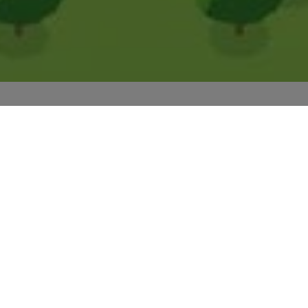
bilität ausbauen
le
TP 2: Jahresrückblicke
Beitrag
Jahresrückblick 2024