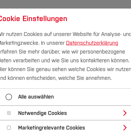
Cookie Einstellungen
ber
Transferprojekte
Nachhaltigkeitsallianz
M
ir nutzen Cookies auf unserer Website für Analyse- un
arketingzwecke. In unserer
Datenschutzerklärung
LESruhr ist ein Projekt der Hochschule Boc
rfahren Sie mehr darüber, wie wir personenbezogene
aten verarbeiten und wie Sie uns kontaktieren können.
ier können Sie genau sehen welche Cookies wir nutze
nd können entscheiden, welche Sie annehmen.
Alle auswählen
Notwendige Cookies
Marketingrelevante Cookies