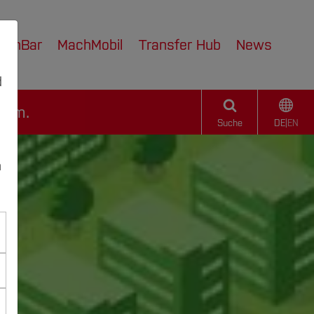
achBar
MachMobil
Transfer Hub
News
d
hum.
Suche
DE
|
EN
n