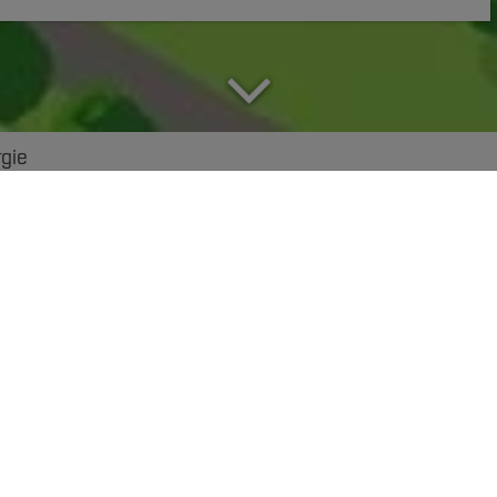
rgie
sformate
rger*innen Mikromo
enbild vieler Großstädte in NRW. Doch noch nicht für al
iv. Dabei könnte die sogenannte E-Mikromobilität einen 
ele Menschen verbessern.