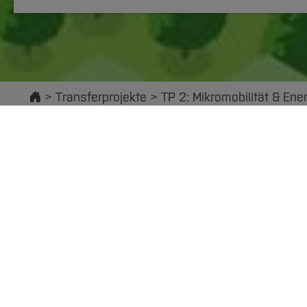
Startseite
Transferprojekte
TP 2: Mikromobilität & Ene
Projektphasen
Methoden
Beteiligung
Gemeinsam mit Bü
Heute prägen E-Scooter, E-Bikes und Co. das Straß
Bürger*innen ist die Nutzung der Fahrzeuge attrakt
zum Klimaschutz leisten und die Mobilität für vi