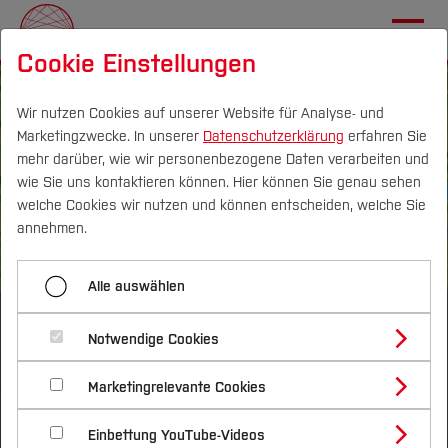
Cookie Einstellungen
Wir nutzen Cookies auf unserer Website für Analyse- und
Marketingzwecke. In unserer
Datenschutzerklärung
erfahren Sie
mehr darüber, wie wir personenbezogene Daten verarbeiten und
DE
|
EN
wie Sie uns kontaktieren können. Hier können Sie genau sehen
welche Cookies wir nutzen und können entscheiden, welche Sie
Über
annehmen.
Transferprojekte
Alle auswählen
THALESRUHR
Nachhaltigkeitsallianz
Notwendige Cookies
Zwölf Transferprojekte, die unsere Umwelt
Marketingrelevante Cookies
MachBar
verändern
Einbettung YouTube-Videos