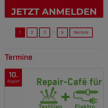
…
1
2
3
5
Nächste
Termine
10.
August