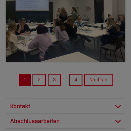
…
1
2
3
4
Nächste
Kontakt
Projektleitung: Prof. Dr. Petra Schweizer-Ries
Abschlussarbeiten