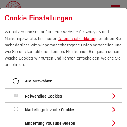
Cookie Einstellungen
Wir nutzen Cookies auf unserer Website für Analyse- und
Marketingzwecke. In unserer
Datenschutzerklärung
erfahren Sie
mehr darüber, wie wir personenbezogene Daten verarbeiten und
DE
|
EN
wie Sie uns kontaktieren können. Hier können Sie genau sehen
welche Cookies wir nutzen und können entscheiden, welche Sie
Über
annehmen.
Transferprojekte
Alle auswählen
Transferprojekt 4: Urbane
Ökologie und Gemeinschaft
Nachhaltigkeitsallianz
Notwendige Cookies
Marketingrelevante Cookies
MachBar
Startseite
Transferprojekte
TP 4: Urbane Ökologie & Gemeinschaft
Einbettung YouTube-Videos