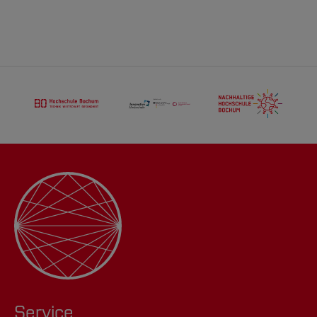
Du interessierst dich für urbane Ökologie,
Wissenschaftliche Mitarbeiterin: Fabienne
Permakultur oder Bildung für nachhaltige
Peddinghaus
Entwicklung und willst darin eine
Abschlussarbeit schreiben?
[Inhalt zuklappen]
Hier erfährst Du mehr
[Inhalt zuklappen]
Service